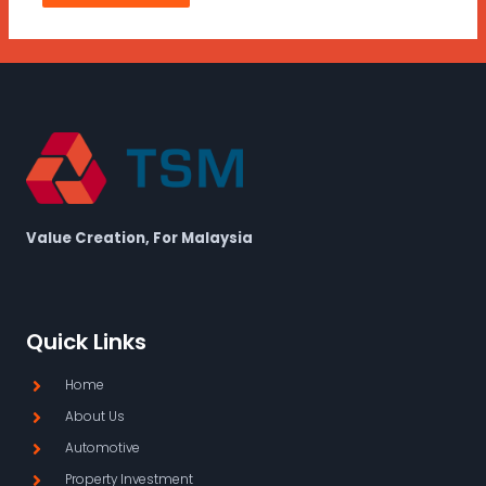
Value Creation, For Malaysia
Quick Links
Home
About Us
Automotive
Property Investment