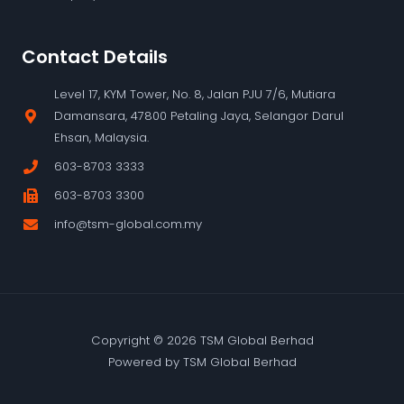
Contact Details
Level 17, KYM Tower, No. 8, Jalan PJU 7/6, Mutiara
Damansara, 47800 Petaling Jaya, Selangor Darul
Ehsan, Malaysia.​
603-8703 3333
603-8703 3300
info@tsm-global.com.my
Copyright © 2026 TSM Global Berhad
Powered by TSM Global Berhad