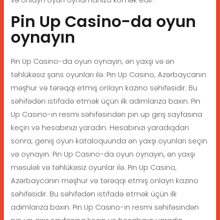
Pin Up Casino-da oyun
oynayın
Pin Up Casino-da oyun oynayın, ən yaxşı və ən
təhlükəsiz şans oyunları ilə. Pin Up Casino, Azərbaycanın
məşhur və tərəqqi etmiş onlayn kazino səhifəsidir. Bu
səhifədən istifadə etmək üçün ilk adımlarıza baxın: Pin
Up Casino-in resmi səhifəsindən pin up giriş sayfasına
keçin və hesabınızı yaradın. Hesabınızı yaradıqdan
sonra, geniş oyun kataloquunda ən yaxşı oyunları seçin
və oynayın. Pin Up Casino-da oyun oynayın, ən yaxşı
məsuləli və təhlükəsiz oyunlar ilə. Pin Up Casino,
Azərbaycanın məşhur və tərəqqi etmiş onlayn kazino
səhifəsidir. Bu səhifədən istifadə etmək üçün ilk
adımlarıza baxın: Pin Up Casino-in resmi səhifəsindən