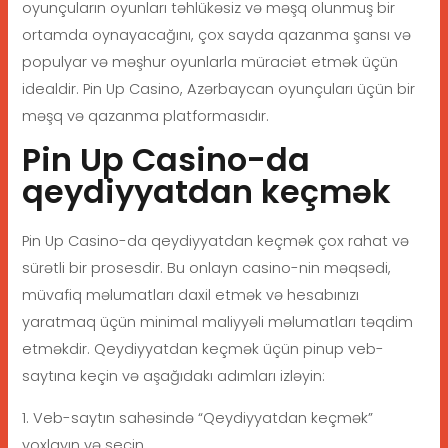
oyunçuların oyunları təhlükəsiz və məşq olunmuş bir
ortamda oynayacağını, çox sayda qazanma şansı və
populyar və məşhur oyunlarla müraciət etmək üçün
idealdir. Pin Up Casino, Azərbaycan oyunçuları üçün bir
məşq və qazanma platformasıdır.
Pin Up Casino-da
qeydiyyatdan keçmək
Pin Up Casino-da qeydiyyatdan keçmək çox rahat və
sürətli bir prosesdir. Bu onlayn casino-nin məqsədi,
müvafiq məlumatları daxil etmək və hesabınızı
yaratmaq üçün minimal maliyyəli məlumatları təqdim
etməkdir. Qeydiyyatdan keçmək üçün pinup veb-
saytına keçin və aşağıdakı adımları izləyin:
1. Veb-saytın sahəsində “Qeydiyyatdan keçmək”
yoxlayın və seçin.