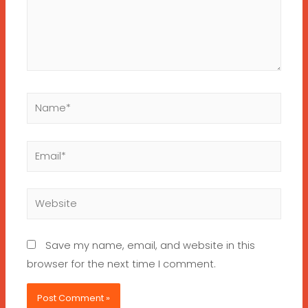
Save my name, email, and website in this
browser for the next time I comment.